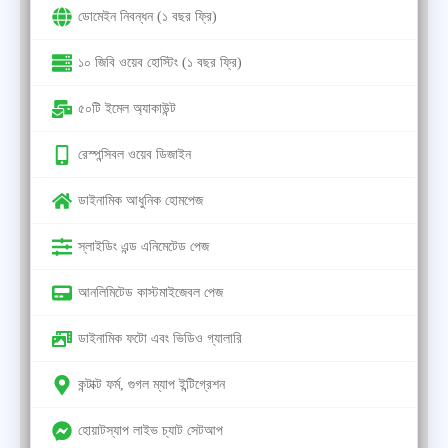
ডোমেইন নিবন্ধন (১ বছর ফ্রি)
১০ জিবি ওয়েব হোস্টিং (১ বছর ফ্রি)
৫০টি ইমেল অ্যাকাউন্ট
রেস্পন্সিবল ওয়েব ডিজাইন
ডাইনামিক আধুনিক হোমপেজ
স্লাইডিং এন্ড এনিমেটেড পেজ
আনলিমিটেড কাস্টমাইজেবল পেজ
ডাইনামিক ফটো এবং ভিডিও গ্যালারি
কন্টাক্ট ফর্ম, গুগল ম্যাপ ইন্টিগ্রেশন
হোয়াটস্যাপ লাইভ চ্যাট সেটআপ