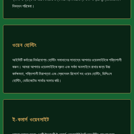
নিবন্ধন পরিষেবা।
ওয়েব হোস্টিং
আইসিটি কর্নারের নির্ভরযোগ্য হোস্টিং সমাধানের সাহায্যে আপনার ওয়েবসাইটকে শক্তিশালী
করুন। আমরা আপনার ওয়েবসাইটকে দ্রুত এবং সর্বদা অনলাইনে রাখার জন্য উচ্চ
কর্মক্ষমতা, শক্তিশালী নিরাপত্তা এবং স্কেলেবল রিসোর্স সহ ওয়েব হোস্টিং, ভিপিএস
হোস্টিং, ডেডিকেটেড সার্ভার অফার করি।
ই-কমার্স ওয়েবসাইট