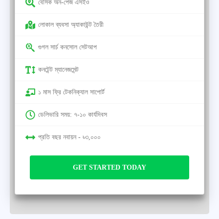
বেসিক অন-পেজ এসইও
লোকাল ব্যবসা অ্যাকাউন্ট তৈরী
গুগল সার্চ কনসোল সেটআপ
কনটেন্ট ম্যানেজমেন্ট
১ মাস ফ্রি টেকনিক্যাল সাপোর্ট
ডেলিভারি সময়: ৭-১০ কার্যদিবস
প্রতি বছর নবায়ন - ৳৩,০০০
GET STARTED TODAY