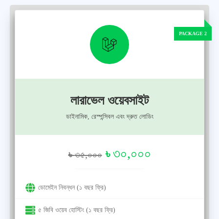
লারাভেল ওয়েবসাইট
ডাইনামিক, রেস্পন্সিবল এবং দ্রুত লোডিং
৩০,০০০
৳
৳
৩৫,০০০
ডোমেইন নিবন্ধন (১ বছর ফ্রি)
৫ জিবি ওয়েব হোস্টিং (১ বছর ফ্রি)