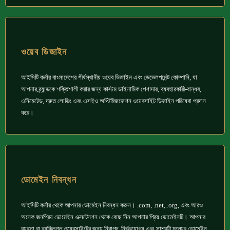
ওয়েব ডিজাইন
আইসিটি কর্নার বাংলাদেশের শীর্ষস্থানীয় ওয়েব ডিজাইন এবং ডেভেলপমেন্ট কোম্পানি, যা
আপনার ব্র্যান্ডকে শক্তিশালী করার জন্য কাস্টম ডাইনামিক পেশাদার, ব্যবহারকারী-বান্ধব,
এনিমেটেড, দ্রুত লোডিং এবং এসইও অপ্টিমিজজেশন ওয়েবসাইট ডিজাইন পরিষেবা প্রদান
করে।
ডোমেইন নিবন্ধন
আইসিটি কর্নার থেকে আপনার ডোমেইন নিবন্ধন করুন। .com, .net, .org, এবং আরও
অনেক জনপ্রিয় ডোমেইন এক্সটেনশন থেকে বেছে নিন আপনার প্রিয় ডোমেইনটি। আপনার
ব্যবসা বা ব্যক্তিগত ওয়েবসাইটের জন্য নিরাপদ, নির্ভরযোগ্য এবং সাশ্রয়ী মূল্যের ডোমেইন