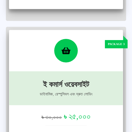
ই কমার্স ওয়েবসাইট
ডাইনামিক, রেস্পন্সিবল এবং দ্রুত লোডিং
২৫,০০০
৳
৳
৩০,০০০