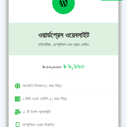
ওয়ার্ডপ্রেস ওয়েবসাইট
ডাইনামিক, রেস্পন্সিবল এবং দ্রুত লোডিং
৯,৯৯০
৳
৳
১২,০০০
ডোমেইন নিবন্ধন (১ বছর ফ্রি)
২ জিবি ওয়েব হোস্টিং (১ বছর ফ্রি)
১০ টি ইমেল অ্যাকাউন্ট
রেস্পন্সিবল ওয়েব ডিজাইন