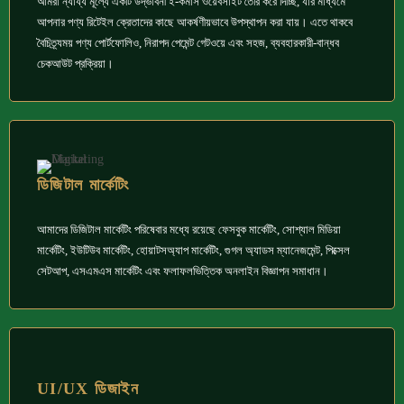
আমরা ন্যায্য মূল্যে একটি উদ্ভাবনী ই-কমার্স ওয়েবসাইট তৈরি করে দিচ্ছি, যার মাধ্যমে
আপনার পণ্য রিটেইল ক্রেতাদের কাছে আকর্ষণীয়ভাবে উপস্থাপন করা যায়। এতে থাকবে
বৈচিত্র্যময় পণ্য পোর্টফোলিও, নিরাপদ পেমেন্ট গেটওয়ে এবং সহজ, ব্যবহারকারী-বান্ধব
চেকআউট প্রক্রিয়া।
ডিজিটাল মার্কেটিং
আমাদের ডিজিটাল মার্কেটিং পরিষেবার মধ্যে রয়েছে ফেসবুক মার্কেটিং, সোশ্যাল মিডিয়া
মার্কেটিং, ইউটিউব মার্কেটিং, হোয়াটসঅ্যাপ মার্কেটিং, গুগল অ্যাডস ম্যানেজমেন্ট, পিক্সেল
সেটআপ, এসএমএস মার্কেটিং এবং ফলাফলভিত্তিক অনলাইন বিজ্ঞাপন সমাধান।
UI/UX ডিজাইন