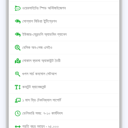
ওয়েবসাইটের স্পিড অপ্টিমাইজেশন
সোশ্যাল মিডিয়া ইন্টিগ্রেশন
ইউজার-ফ্রেন্ডলি অ্যাডমিন প্যানেল
বেসিক অন-পেজ এসইও
লোকাল ব্যবসা অ্যাকাউন্ট তৈরী
গুগল সার্চ কনসোল সেটআপ
কনটেন্ট ম্যানেজমেন্ট
১ মাস ফ্রি টেকনিক্যাল সাপোর্ট
ডেলিভারি সময়: ৭-১০ কার্যদিবস
প্রতি বছর নবায়ন - ৳৫,০০০