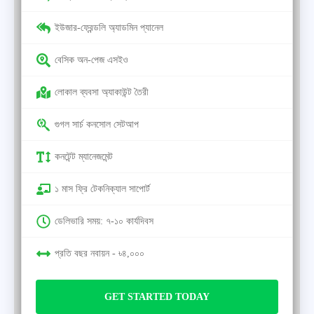
ইউজার-ফ্রেন্ডলি অ্যাডমিন প্যানেল
বেসিক অন-পেজ এসইও
লোকাল ব্যবসা অ্যাকাউন্ট তৈরী
গুগল সার্চ কনসোল সেটআপ
কনটেন্ট ম্যানেজমেন্ট
১ মাস ফ্রি টেকনিক্যাল সাপোর্ট
ডেলিভারি সময়: ৭-১০ কার্যদিবস
প্রতি বছর নবায়ন - ৳৪,০০০
GET STARTED TODAY