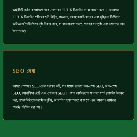
আইসিটি কর্নার বাংলাদেশ সেরা পেশাদার UI/UX ডিজাইন সেবা প্রদান করে । আমাদের
UI/UX ডিজাইন পরিষেবাগুলি নিখুঁত, স্বজ্ঞাত, ব্যবহারকারী-বান্ধব এবং দৃষ্টিনন্দন ডিজিটাল
অভিজ্ঞতা তৈরির উপর দৃষ্টি নিবদ্ধ করে, যা ব্যবহারযোগ্যতা, গ্রাহক সন্তুষ্টি এবং রূপান্তর হার
উন্নত করে।
SEO সেবা
আমরা পেশাদার SEO সেবা প্রদান করি, যার মধ্যে রয়েছে অন-পেজ SEO, অফ-পেজ
SEO, ব্যাকলিংক তৈরি এবং লোকাল SEO। এসব কার্যক্রমের মাধ্যমে সার্চ র‍্যাংকিং উন্নত
করা, লক্ষ্যভিত্তিক ট্রাফিক বৃদ্ধি, অনলাইন দৃশ্যমানতা বাড়ানো এবং ব্যবসার কার্যকর
প্রবৃদ্ধি নিশ্চিত করা হয়।