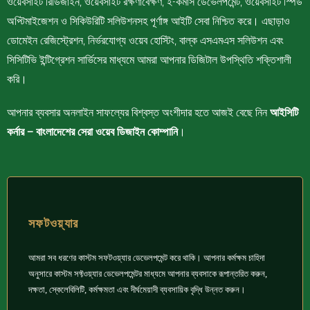
ওয়েবসাইট রিডিজাইন, ওয়েবসাইট রক্ষণাবেক্ষণ, ই-কমার্স ডেভেলপমেন্ট, ওয়েবসাইট স্পিড
অপ্টিমাইজেশন ও সিকিউরিটি সলিউশনসহ পূর্ণাঙ্গ আইটি সেবা নিশ্চিত করে। এছাড়াও
ডোমেইন রেজিস্ট্রেশন, নির্ভরযোগ্য ওয়েব হোস্টিং, বাল্ক এসএমএস সলিউশন এবং
সিসিটিভি ইন্টিগ্রেশন সার্ভিসের মাধ্যমে আমরা আপনার ডিজিটাল উপস্থিতি শক্তিশালী
করি।
আপনার ব্যবসার অনলাইন সাফল্যের বিশ্বস্ত অংশীদার হতে আজই বেছে নিন
আইসিটি
কর্নার – বাংলাদেশের সেরা ওয়েব ডিজাইন কোম্পানি
।
সফটওয়্যার
আমরা সব ধরণের কাস্টম সফটওয়্যার ডেভেলপমেন্ট করে থাকি। আপনার কর্মক্ষম চাহিদা
অনুসারে কাস্টম সফ্টওয়্যার ডেভেলপমেন্টর মাধ্যমে আপনার ব্যবসাকে রূপান্তরিত করুন,
দক্ষতা, স্কেলেবিলিটি, কর্মক্ষমতা এবং দীর্ঘমেয়াদী ব্যবসায়িক বৃদ্ধি উন্নত করুন।