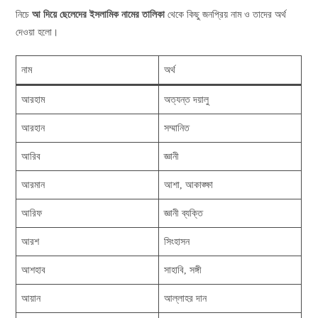
নিচে
আ দিয়ে ছেলেদের ইসলামিক নামের তালিকা
থেকে কিছু জনপ্রিয় নাম ও তাদের অর্থ
দেওয়া হলো।
নাম
অর্থ
আরহাম
অত্যন্ত দয়ালু
আরহান
সম্মানিত
আরিব
জ্ঞানী
আরমান
আশা, আকাঙ্ক্ষা
আরিফ
জ্ঞানী ব্যক্তি
আরশ
সিংহাসন
আশহাব
সাহাবি, সঙ্গী
আয়ান
আল্লাহর দান