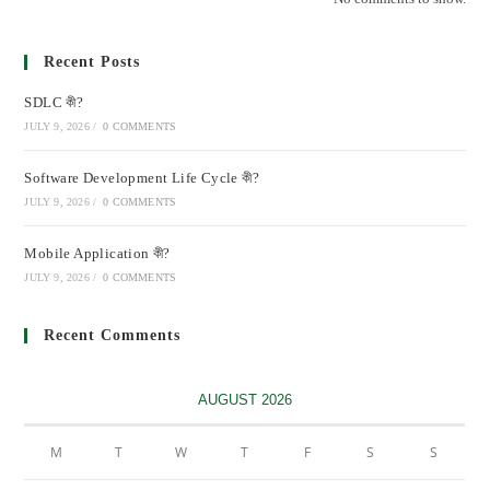
Recent Posts
SDLC কী?
JULY 9, 2026
/
0 COMMENTS
Software Development Life Cycle কী?
JULY 9, 2026
/
0 COMMENTS
Mobile Application কী?
JULY 9, 2026
/
0 COMMENTS
Recent Comments
AUGUST 2026
M
T
W
T
F
S
S