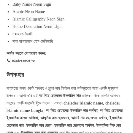
Baby Name Neon Sign
Arabic Neon Name
Islamic Calligraphy Neon Sign
Home Decoration Neon Light
দ্রুত ডেলিভারি
সারা বাংলাদেশে হোম ডেলিভারি
অর্ডার করতে যোগাযোগ করুন:
📞 ০১৯৪৭২০৩৫৭৩
উপসংহার
সন্তানের জন্য একটি অর্থবহ ও সুন্দর নাম নির্বাচন করা ভবিষ্যতের জন্য একটি মূল্যবান
উপহার। আশা করি এই
আ দিয়ে ছেলেদের ইসলামিক নাম
তালিকা থেকে আপনি আপনার
পছন্দের নামটি সহজেই খুঁজে পাবেন। এখানে
cheleder islamic name
,
cheleder
islamic name bangla
,
আ দিয়ে ছেলেদের ইসলামিক নাম অর্থসহ
,
আ দিয়ে ছেলেদের
ইসলামিক নামের তালিকা
,
আধুনিক নাম ছেলেদের
,
আরবি নাম ছেলেদের অর্থসহ
,
ইসলামিক
ছেলেদের নাম
,
ইসলামিক নাম ছেলে
,
ইসলামিক নাম ছেলেদের অর্থসহ
,
ইসলামিক নিক নেম
ছেলে
এবং
ইসলামিক সুন্দর নাম ছেলেদের
সম্পর্কিত গুরুত্বপূর্ণ তথ্য অন্তর্ভুক্ত করা হয়েছে,