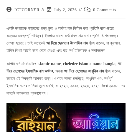
ICTCORNER
July 2, 2026
0 Comments
একটি নবজাতক সন্তানের জন্য সুন্দর ও অর্থবহ নাম নির্বাচন করা প্রতিটি বাবা-মায়ের
অন্যতম গুরুত্বপূর্ণ দায়িত্ব। ইসলামে ভালো অর্থবোধক নাম রাখার প্রতি বিশেষ গুরুত্ব
দেওয়া হয়েছে। তাই অনেকেই
আ দিয়ে ছেলেদের ইসলামিক নাম
খুঁজে থাকেন, যা কুরআন,
হাদিস কিংবা আরবি ভাষা থেকে নেওয়া এবং যার অর্থ ইতিবাচক ও সম্মানজনক।
আপনি যদি
cheleder islamic name
,
cheleder islamic name bangla
,
আ
দিয়ে ছেলেদের ইসলামিক নাম অর্থসহ
, অথবা
আ দিয়ে ছেলেদের আধুনিক নাম
খুঁজে থাকেন,
তাহলে এই নিবন্ধটি আপনার জন্য। এখানে আমরা জনপ্রিয়, আধুনিক এবং অর্থপূর্ণ
ইসলামিক নামের তালিকা তুলে ধরেছি, যা ২০২৪, ২০২৫, ২০২৬, ২০২৭ কিংবা ২০২৮—সব
সময়েই সমানভাবে গ্রহণযোগ্য।