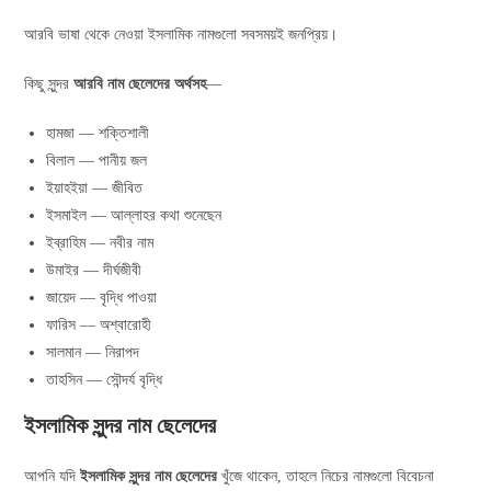
আরবি ভাষা থেকে নেওয়া ইসলামিক নামগুলো সবসময়ই জনপ্রিয়।
কিছু সুন্দর
আরবি নাম ছেলেদের অর্থসহ
—
হামজা — শক্তিশালী
বিলাল — পানীয় জল
ইয়াহইয়া — জীবিত
ইসমাইল — আল্লাহর কথা শুনেছেন
ইব্রাহিম — নবীর নাম
উমাইর — দীর্ঘজীবী
জায়েদ — বৃদ্ধি পাওয়া
ফারিস — অশ্বারোহী
সালমান — নিরাপদ
তাহসিন — সৌন্দর্য বৃদ্ধি
ইসলামিক সুন্দর নাম ছেলেদের
আপনি যদি
ইসলামিক সুন্দর নাম ছেলেদের
খুঁজে থাকেন, তাহলে নিচের নামগুলো বিবেচনা