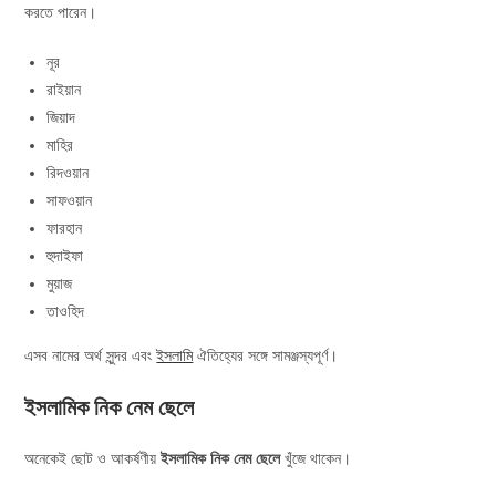
করতে পারেন।
নূর
রাইয়ান
জিয়াদ
মাহির
রিদওয়ান
সাফওয়ান
ফারহান
হুদাইফা
মুয়াজ
তাওহিদ
এসব নামের অর্থ সুন্দর এবং
ইসলামি
ঐতিহ্যের সঙ্গে সামঞ্জস্যপূর্ণ।
ইসলামিক নিক নেম ছেলে
অনেকেই ছোট ও আকর্ষণীয়
ইসলামিক নিক নেম ছেলে
খুঁজে থাকেন।