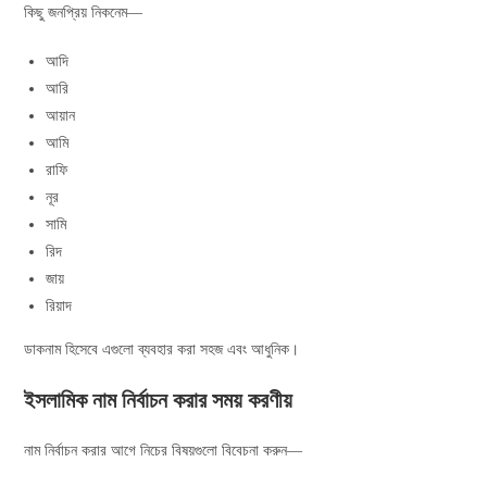
কিছু জনপ্রিয় নিকনেম—
আদি
আরি
আয়ান
আমি
রাফি
নূর
সামি
রিদ
জায়
রিয়াদ
ডাকনাম হিসেবে এগুলো ব্যবহার করা সহজ এবং আধুনিক।
ইসলামিক নাম নির্বাচন করার সময় করণীয়
নাম নির্বাচন করার আগে নিচের বিষয়গুলো বিবেচনা করুন—