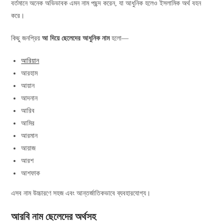
বর্তমানে অনেক অভিভাবক এমন নাম পছন্দ করেন, যা আধুনিক হলেও ইসলামিক অর্থ বহন
করে।
কিছু জনপ্রিয়
আ দিয়ে ছেলেদের আধুনিক নাম
হলো—
আরিয়ান
আরহাম
আয়ান
আদনান
আরিব
আমির
আরমান
আয়াজ
আরশ
আশফাক
এসব নাম উচ্চারণে সহজ এবং আন্তর্জাতিকভাবে ব্যবহারযোগ্য।
আরবি নাম ছেলেদের অর্থসহ